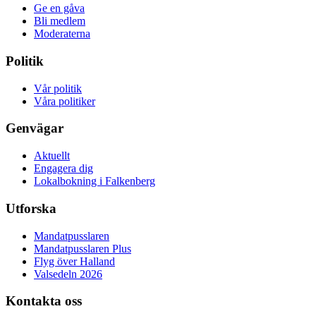
Ge en gåva
Bli medlem
Moderaterna
Politik
Vår politik
Våra politiker
Genvägar
Aktuellt
Engagera dig
Lokalbokning i Falkenberg
Utforska
Mandatpusslaren
Mandatpusslaren Plus
Flyg över Halland
Valsedeln 2026
Kontakta oss