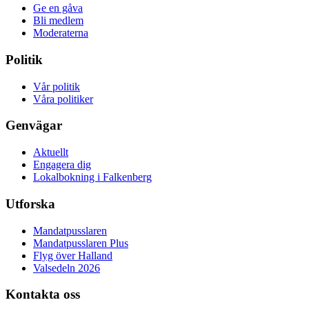
Ge en gåva
Bli medlem
Moderaterna
Politik
Vår politik
Våra politiker
Genvägar
Aktuellt
Engagera dig
Lokalbokning i Falkenberg
Utforska
Mandatpusslaren
Mandatpusslaren Plus
Flyg över Halland
Valsedeln 2026
Kontakta oss