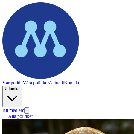
Vår politik
Våra politiker
Aktuellt
Kontakt
Utforska
Bli medlem
← Alla politiker