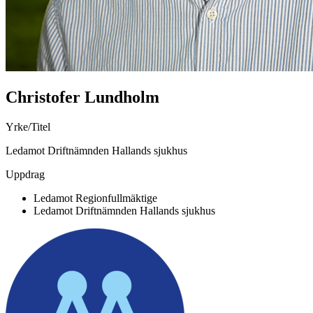
Christofer Lundholm
Yrke/Titel
Ledamot Driftnämnden Hallands sjukhus
Uppdrag
Ledamot Regionfullmäktige
Ledamot Driftnämnden Hallands sjukhus