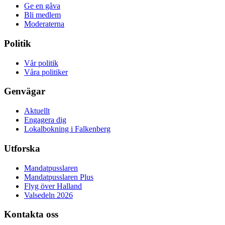
Ge en gåva
Bli medlem
Moderaterna
Politik
Vår politik
Våra politiker
Genvägar
Aktuellt
Engagera dig
Lokalbokning i Falkenberg
Utforska
Mandatpusslaren
Mandatpusslaren Plus
Flyg över Halland
Valsedeln 2026
Kontakta oss