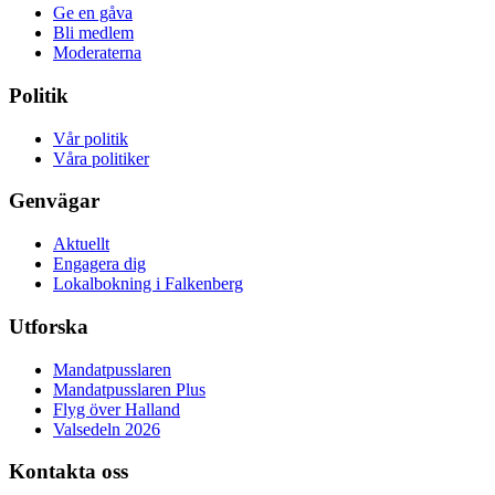
Ge en gåva
Bli medlem
Moderaterna
Politik
Vår politik
Våra politiker
Genvägar
Aktuellt
Engagera dig
Lokalbokning i Falkenberg
Utforska
Mandatpusslaren
Mandatpusslaren Plus
Flyg över Halland
Valsedeln 2026
Kontakta oss