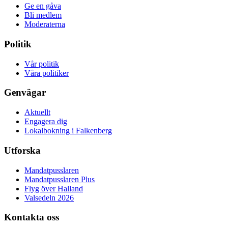
Ge en gåva
Bli medlem
Moderaterna
Politik
Vår politik
Våra politiker
Genvägar
Aktuellt
Engagera dig
Lokalbokning i Falkenberg
Utforska
Mandatpusslaren
Mandatpusslaren Plus
Flyg över Halland
Valsedeln 2026
Kontakta oss