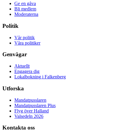
Ge en gåva
Bli medlem
Moderaterna
Politik
Vår politik
Våra politiker
Genvägar
Aktuellt
Engagera dig
Lokalbokning i Falkenberg
Utforska
Mandatpusslaren
Mandatpusslaren Plus
Flyg över Halland
Valsedeln 2026
Kontakta oss