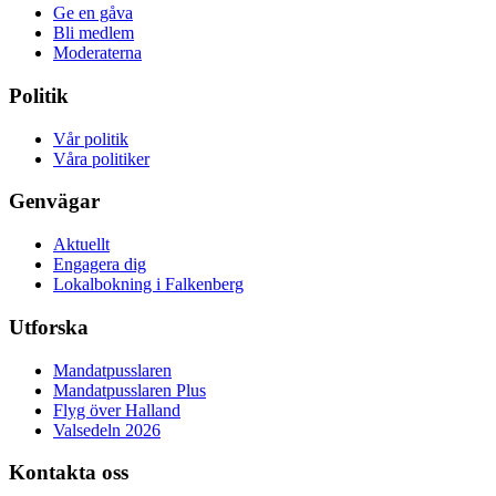
Ge en gåva
Bli medlem
Moderaterna
Politik
Vår politik
Våra politiker
Genvägar
Aktuellt
Engagera dig
Lokalbokning i Falkenberg
Utforska
Mandatpusslaren
Mandatpusslaren Plus
Flyg över Halland
Valsedeln 2026
Kontakta oss