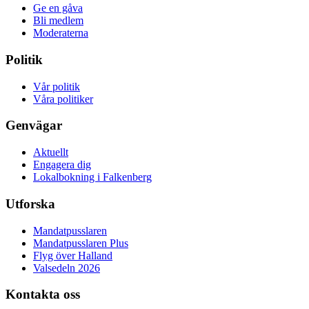
Ge en gåva
Bli medlem
Moderaterna
Politik
Vår politik
Våra politiker
Genvägar
Aktuellt
Engagera dig
Lokalbokning i Falkenberg
Utforska
Mandatpusslaren
Mandatpusslaren Plus
Flyg över Halland
Valsedeln 2026
Kontakta oss