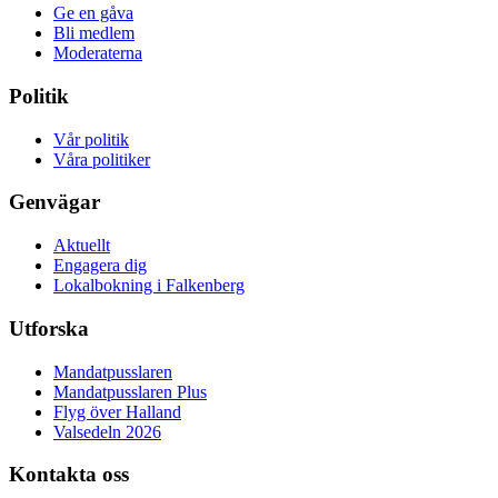
Ge en gåva
Bli medlem
Moderaterna
Politik
Vår politik
Våra politiker
Genvägar
Aktuellt
Engagera dig
Lokalbokning i Falkenberg
Utforska
Mandatpusslaren
Mandatpusslaren Plus
Flyg över Halland
Valsedeln 2026
Kontakta oss