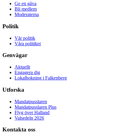
Ge en gåva
Bli medlem
Moderaterna
Politik
Vår politik
Våra politiker
Genvägar
Aktuellt
Engagera dig
Lokalbokning i Falkenberg
Utforska
Mandatpusslaren
Mandatpusslaren Plus
Flyg över Halland
Valsedeln 2026
Kontakta oss