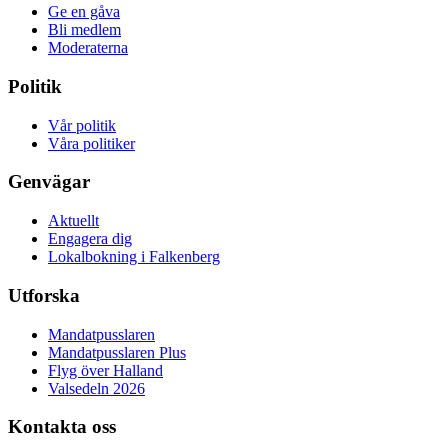
Ge en gåva
Bli medlem
Moderaterna
Politik
Vår politik
Våra politiker
Genvägar
Aktuellt
Engagera dig
Lokalbokning i Falkenberg
Utforska
Mandatpusslaren
Mandatpusslaren Plus
Flyg över Halland
Valsedeln 2026
Kontakta oss