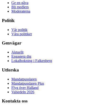
Ge en gåva
Bli medlem
Moderaterna
Politik
Vår politik
Våra politiker
Genvägar
Aktuellt
Engagera dig
Lokalbokning i Falkenberg
Utforska
Mandatpusslaren
Mandatpusslaren Plus
Flyg över Halland
Valsedeln 2026
Kontakta oss