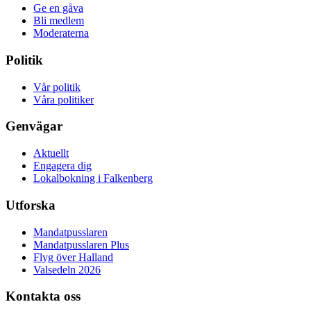
Ge en gåva
Bli medlem
Moderaterna
Politik
Vår politik
Våra politiker
Genvägar
Aktuellt
Engagera dig
Lokalbokning i Falkenberg
Utforska
Mandatpusslaren
Mandatpusslaren Plus
Flyg över Halland
Valsedeln 2026
Kontakta oss