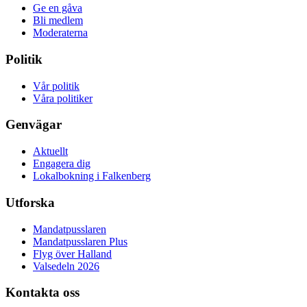
Ge en gåva
Bli medlem
Moderaterna
Politik
Vår politik
Våra politiker
Genvägar
Aktuellt
Engagera dig
Lokalbokning i Falkenberg
Utforska
Mandatpusslaren
Mandatpusslaren Plus
Flyg över Halland
Valsedeln 2026
Kontakta oss