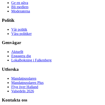
Ge en gåva
Bli medlem
Moderaterna
Politik
Vår politik
Våra politiker
Genvägar
Aktuellt
Engagera dig
Lokalbokning i Falkenberg
Utforska
Mandatpusslaren
Mandatpusslaren Plus
Flyg över Halland
Valsedeln 2026
Kontakta oss