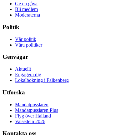
Ge en gåva
Bli medlem
Moderaterna
Politik
Vår politik
Våra politiker
Genvägar
Aktuellt
Engagera dig
Lokalbokning i Falkenberg
Utforska
Mandatpusslaren
Mandatpusslaren Plus
Flyg över Halland
Valsedeln 2026
Kontakta oss