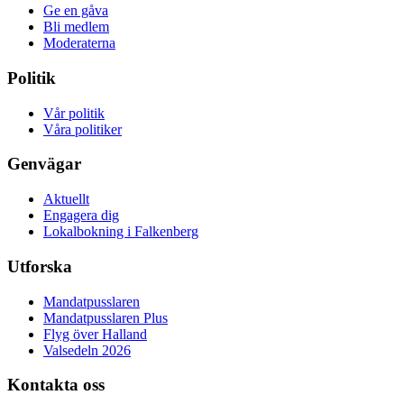
Ge en gåva
Bli medlem
Moderaterna
Politik
Vår politik
Våra politiker
Genvägar
Aktuellt
Engagera dig
Lokalbokning i Falkenberg
Utforska
Mandatpusslaren
Mandatpusslaren Plus
Flyg över Halland
Valsedeln 2026
Kontakta oss