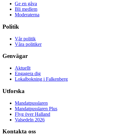
Ge en gåva
Bli medlem
Moderaterna
Politik
Vår politik
Våra politiker
Genvägar
Aktuellt
Engagera dig
Lokalbokning i Falkenberg
Utforska
Mandatpusslaren
Mandatpusslaren Plus
Flyg över Halland
Valsedeln 2026
Kontakta oss