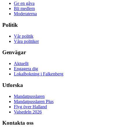
Ge en gåva
Bli medlem
Moderaterna
Politik
Vår politik
Våra politiker
Genvägar
Aktuellt
Engagera dig
Lokalbokning i Falkenberg
Utforska
Mandatpusslaren
Mandatpusslaren Plus
Flyg över Halland
Valsedeln 2026
Kontakta oss