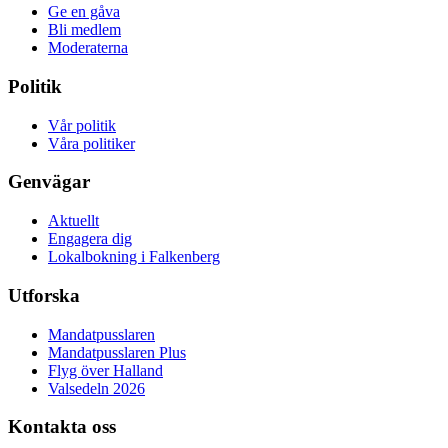
Ge en gåva
Bli medlem
Moderaterna
Politik
Vår politik
Våra politiker
Genvägar
Aktuellt
Engagera dig
Lokalbokning i Falkenberg
Utforska
Mandatpusslaren
Mandatpusslaren Plus
Flyg över Halland
Valsedeln 2026
Kontakta oss